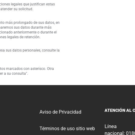
iones legales que justifican estas
atender su solicitud.
nto más prolongado de sus datos, en
cenaremos sus datos durante más
cionado anteriormente o durante el
nes legales de retención.
a sus datos personales, consulte la
atos marcados con asterisco. Otra
er a su consulta".
ATENCIÓN AL 
Aviso de Privacidad
Línea
Términos de uso sitio web
nacional:
018