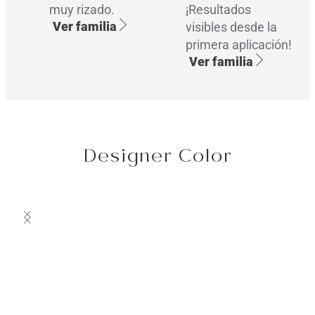
muy rizado.
¡Resultados
Ver familia
visibles desde la
primera aplicación!
Ver familia
NOURISHING OIL
Conoce los
Designer Color
mejores
tratamientos para
mantener un
cabello nutrido,
suave y brillante
con resultados
rápidos.
Ver familia