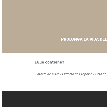
PROLONGA LA VIDA DE
¿Qué contiene?
Extracto de Mirra / Extracto de Propóleo / Cera de