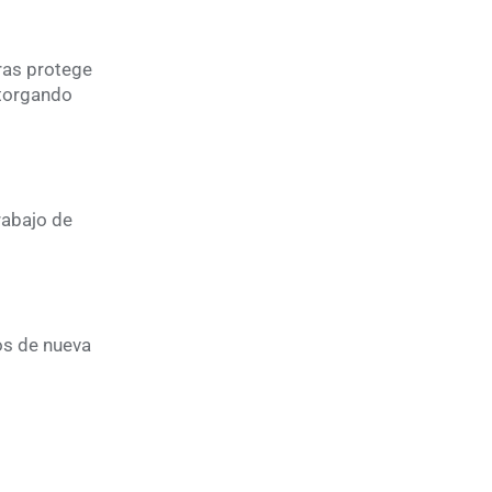
tras protege
otorgando
rabajo de
ios de nueva